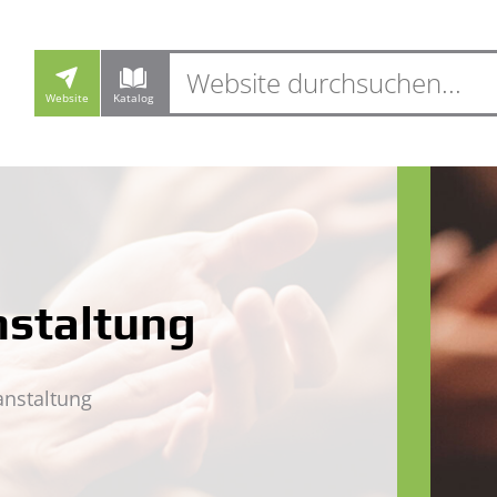
Website
Katalog
g
nstaltung
anstaltung