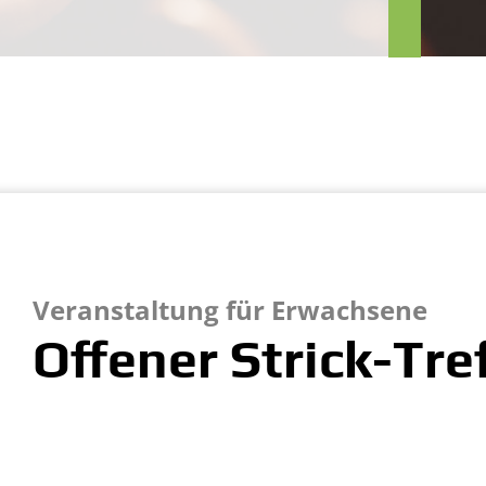
erkungen
nd Helfende
Veranstaltung für Erwachsene
Offener Strick-Tre