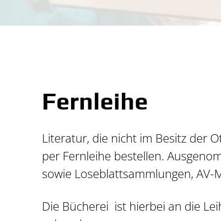
hfristen, Verlängerung, Vorm
 Geflüchtete, Asylsuchende u
schriften
dback
nen in der Bücherei
othek
anstaltungen
nleihe
Fernleihe
Literatur, die nicht im Besitz der
per Fernleihe bestellen. Ausgenom
sowie Loseblattsammlungen, AV-
Die Bücherei ist hierbei an die L