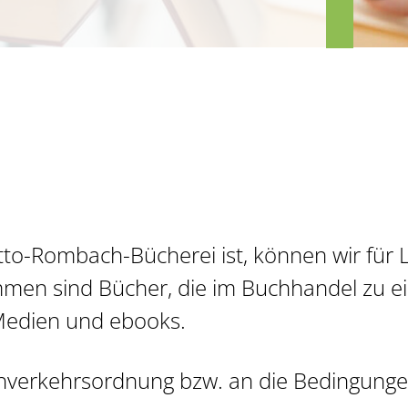
erkungen
nd Helfende
 Otto-Rombach-Bücherei ist, können wir für
men sind Bücher, die im Buchhandel zu ein
Medien und ebooks.
eihverkehrsordnung bzw. an die Bedingungen